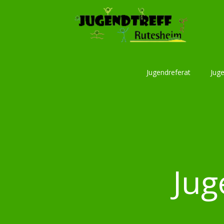
Skip
to
content
Jugendreferat
Juge
Jug