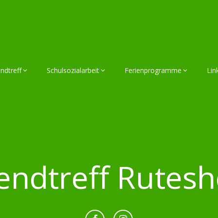
ndtreff
Schulsozialarbeit
Ferienprogramme
Lin
endtreff Rutes