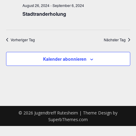
und
August 26, 2024
-
September 6, 2024
Ansich
Stadtranderholung
Naviga
Vorheriger Tag
Nächster Tag
Kalender abonnieren
© 2026 Jugendtreff Rutesheim
| Theme Design by
SuperbThemes.com