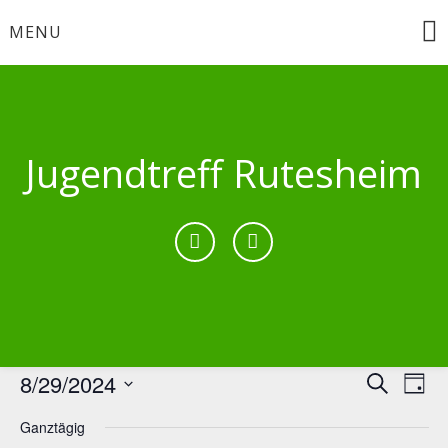
Skip
MENU
to
content
Jugendtreff Rutesheim
8/29/2024
Verans
Ver
Suche
Tag
Ans
Datum
Suche
Ganztägig
wählen.
Nav