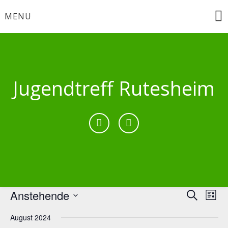
Skip
MENU
to
content
Jugendtreff Rutesheim
Anstehende
Verans
Ver
Suche
Liste
Ans
Datum
Suche
August 2024
wählen.
Nav