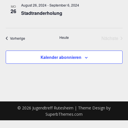
und
August 26, 2024
-
September 6, 2024
MO
26
Ansich
Stadtranderholung
Naviga
Heute
Nächste
Veranstaltungen
Vorherige
Veransta
Kalender abonnieren
© 2026 Jugendtreff Rutesheim
| Theme Design by
SuperbThemes.com